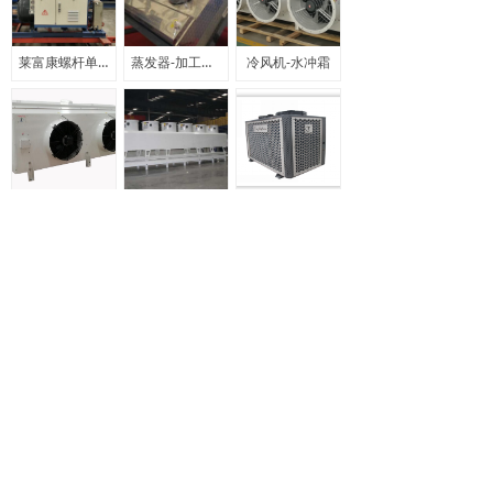
莱富康螺杆单机机组
蒸发器-加工车间专用
冷风机-水冲霜
冷风机-电化霜
顶出风-冷风机-水冲霜
U型箱式冷凝器
上一页
1
/
13
下一页
山东欧菲特能源科技有限公司 — — 冷源节能 专业解决方
案提供者
电话：0531-55603056 传真：0531-55603059
咨询热线：0531-55603056 地址：济南市济阳区银河路20
号博通科技园3号