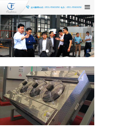
끀
넳
넲