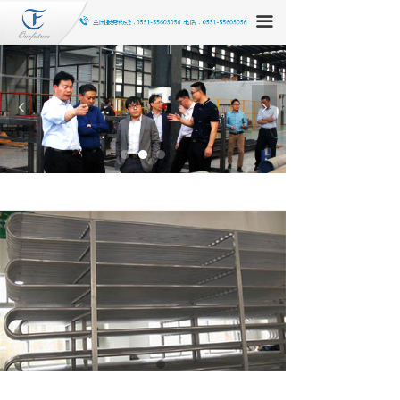
끀
넳
넲