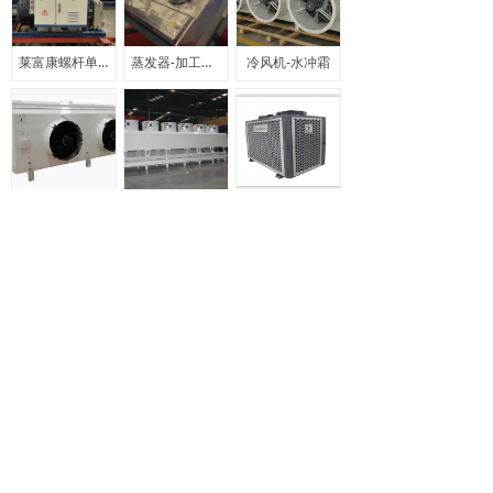
莱富康螺杆单机机组
蒸发器-加工车间专用
冷风机-水冲霜
冷风机-电化霜
顶出风-冷风机-水冲霜
U型箱式冷凝器
上一页
1
/
13
下一页
山东欧菲特能源科技有限公司 — — 冷源节能 专业解决方
案提供者
电话：0531-55603056 传真：0531-55603059
咨询热线：0531-55603056 地址：济南市济阳区银河路20
号博通科技园3号