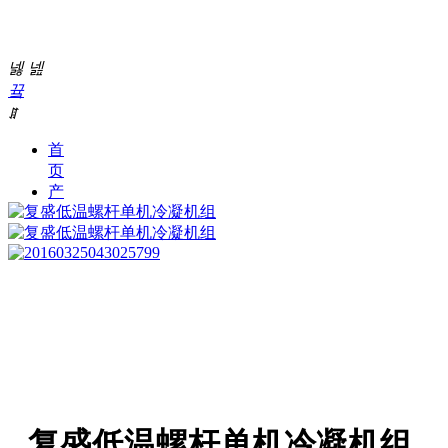
넳
넲
끀
ꁲ
首
页
产
品
中
心
新
闻
中
心
关
于
我
们
复盛低温螺杆单机冷凝机组
加