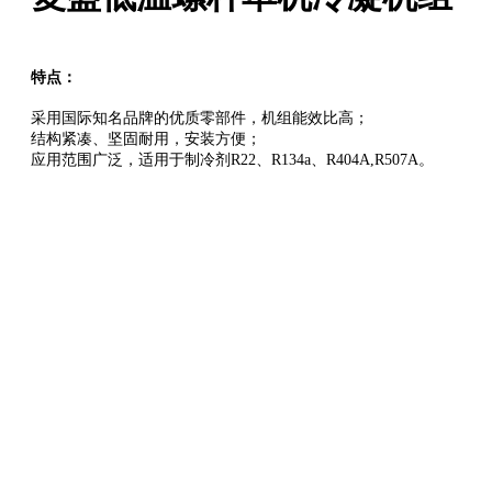
入
我
们
特点：
下
载
采用国际知名品牌的优质零部件，机组能效比高；
联
结构紧凑、坚固耐用，安装方便；
系
应用范围广泛，适用于制冷剂R22、R134a、R404A,R507A。
我
们