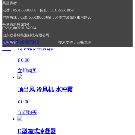
案提供者
冷风机-水冲霜
电话：0531-55603056 传真：0531-55603059
咨询热线：0531-55603056 地址：济南市济阳区银河路20
¥ 0.00
号博通科技园3号
Copyright ©2015-2024
立即购买
山东欧菲特能源科技有限公司
鲁ICP备16007046
版权所有 技术支持：云畅网络
冷风机-电化霜
号-1
¥ 0.00
立即购买
顶出风-冷风机-水冲霜
¥ 0.00
立即购买
U型箱式冷凝器