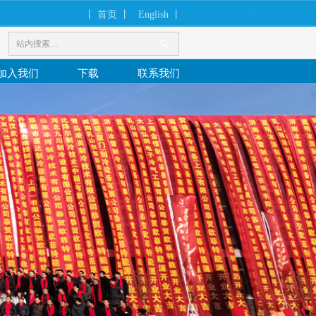
丨 首页 丨
English 丨
끠
加入我们
下载
联系我们