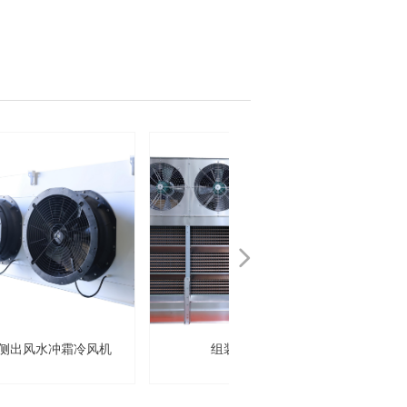
넲
组装式冷风机