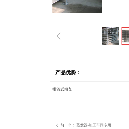
ꁆ
产品优势：
排管式搁架
前一个：
蒸发器-加工车间专用
ꄴ