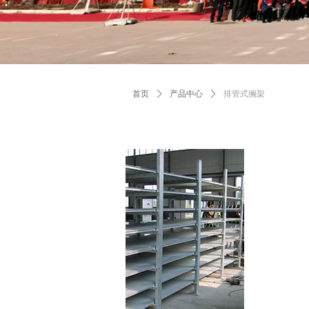
首页
ꄲ
产品中心
ꄲ
排管式搁架