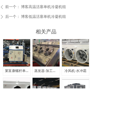
前一个：
博客高温活塞单机冷凝机组
ꄴ
后一个：
博客低温活塞单机冷凝机组
ꄲ
相关产品
莱富康螺杆单机机组
蒸发器-加工车间专用
冷风机-水冲霜
冷风机-电化霜
顶出风-冷风机-水冲霜
U型箱式冷凝器
上一页
1
/
13
下一页