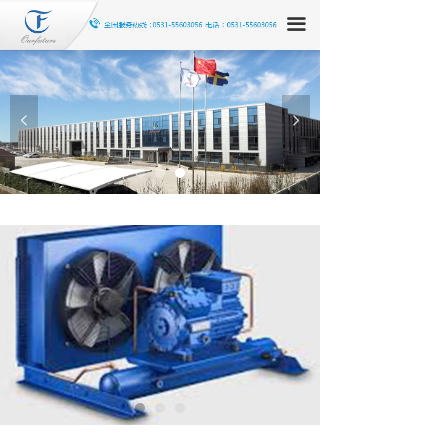
끀
넳
넲