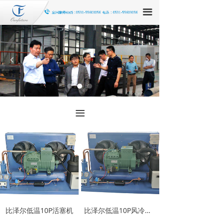
끀
넳
넲
끀
比泽尔低温10P活塞机
比泽尔低温10P风冷机组